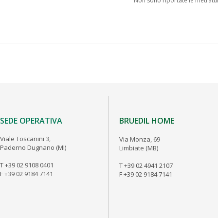
Non sono riportate le metratur
SEDE OPERATIVA
BRUEDIL HOME
Viale Toscanini 3,
Via Monza, 69
Paderno Dugnano (MI)
Limbiate (MB)
T +39 02 9108 0401
T +39 02 4941 2107
F +39 02 9184 7141
F +39 02 9184 7141