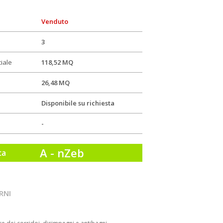
Venduto
3
iale
118,52 MQ
26,48 MQ
Disponibile su richiesta
-
A - nZeb
ca
rni