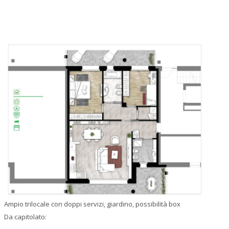
Residenza EDISON
Residenza EDISON 2.0
Residenza MACHIAVELLI
Residenza PAGLIERA 2.0
Residenza OASIS
VILLE VEGA, LUMA E FLORA
Residenza AURA
VILLE OASIS
Ampio trilocale con doppi servizi, giardino, possibilità box
Da capitolato:
VILLA VITTORIA E VILLA BAINSIZZA