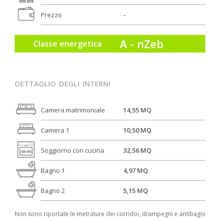
Prezzo
-
A - nZeb
Classe energetica
dettaglio degli interni
Camera matrimoniale
14,55 MQ
Camera 1
10,50 MQ
Soggiorno con cucina
32,56 MQ
Bagno 1
4,97 MQ
Bagno 2
5,15 MQ
Non sono riportate le metrature dei corridoi, disimpegni e antibagni