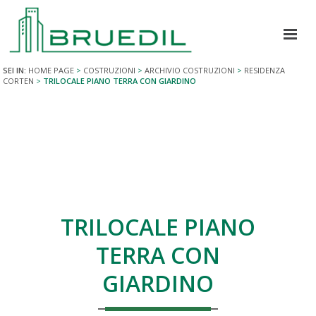
SEI IN:
HOME PAGE
>
COSTRUZIONI
>
ARCHIVIO COSTRUZIONI
>
RESIDENZA
CORTEN
Home
>
TRILOCALE PIANO TERRA CON GIARDINO
Chi Siamo
COSTRUZIONI
Residenza RANDACCIO
TRILOCALE PIANO
Residenza LA POSTERIA
TERRA CON
Residenza ELEVA
GIARDINO
Residenza NOVA