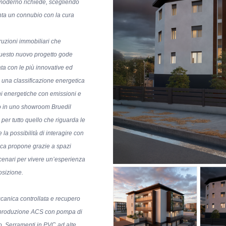
 moderno richiede, scegliendo
venta un connubio con la cura
ruzioni immobiliari che
uesto nuovo progetto gode
ata con le più innovative ed
 una classificazione
energetica
ni energetiche con emissioni e
to in uno showroom Bruedil
per tutto quello che riguarda le
e la possibilità di interagire con
tica propone grazie a spazi
scenari per vivere un’esperienza
osizione.
canica controllata e recupero
e produzione ACS con pompa di
o, Serramenti in PVC ad alte