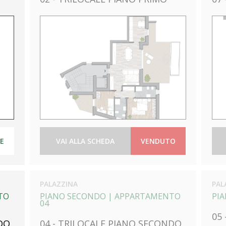
LE
VAI ALLA SCHEDA
VENDUTO
PALAZZINA
PAL
TO
PIANO SECONDO |
APPARTAMENTO
PI
04
05
DO
04 - TRILOCALE PIANO SECONDO