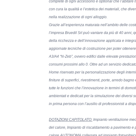
complete di ogni accessorio e optional che l’abitare
con cura la qualità e l’estetica dei materiali, che di
nella realizzazione di ogni alloggio.
Grazie all’esperienza maturata nell’ambito delle cost
l’impresa Bruedil Srl può vantare da più di 40 anni
,
q
della ricchezza e dell’innovazione applicata e integr
aggiornate tecniche di costruzione per poter ottenere
A3/A4 “N-Zeb”, ovvero edifici dalle elevate prestazio
consumi prossimi allo 0. Oltre ad un servizio dedica
Home riservato per la personalizzazione degli interni 
finiture di superfici, rivestimenti, porte, arredo bagno 
tutte le funzioni che l’innovazione in termini di domo
ambientati e dedicati per la simulazione dei diversi 
in prima persona con l’ausilio di professionisti a disp
DOTAZIONI CAPITOLATO:
Impianto ventilazione mec
del calore, Impianto di riscaldamento a pavimento 
calore AUTONOMA collegata
ad impianto fotovoltaic