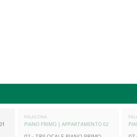
PALAZZINA
PAL
01
PIANO PRIMO |
APPARTAMENTO 02
PI
02 - TRILOCALE PIANO PRIMO
07