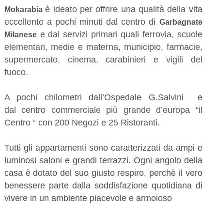
è ideato per offrire una qualità della vita
Mokarabia
Residenza EDISON
eccellente a pochi minuti dal centro di
Garbagnate
e dai servizi primari quali ferrovia,
scuole
Milanese
Residenza EDISON 2.0
elementari, medie e materna, municipio, farmacie,
supermercato, cinema, carabinieri e vigili del
Residenza MACHIAVELLI
fuoco.
Residenza PAGLIERA 2.0
A pochi chilometri dall’Ospedale G.Salvini e
dal centro commerciale più grande d’europa “il
Residenza OASIS
Centro “ con 200 Negozi e 25 Ristoranti.
VILLE VEGA, LUMA E FLORA
Tutti gli appartamenti sono caratterizzati da ampi e
luminosi saloni e grandi terrazzi. Ogni angolo della
Residenza AURA
casa è dotato del suo giusto respiro, perchè il vero
benessere parte dalla soddisfazione quotidiana di
VILLE OASIS
vivere in un ambiente piacevole e armoioso
VILLA VITTORIA E VILLA BAINSIZZA