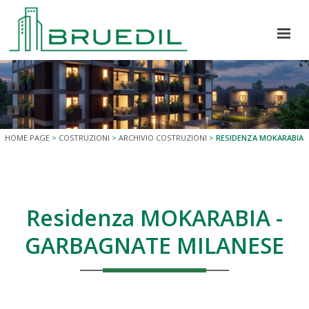
Home
Chi Siamo
HOME PAGE
>
COSTRUZIONI
>
ARCHIVIO COSTRUZIONI
>
RESIDENZA MOKARABIA
COSTRUZIONI
Residenza RANDACCIO
Residenza MOKARABIA -
Residenza LA POSTERIA
GARBAGNATE MILANESE
Residenza ELEVA
Residenza NOVA